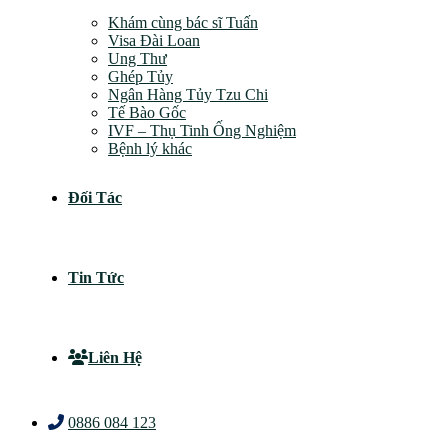
Khám cùng bác sĩ Tuấn
Visa Đài Loan
Ung Thư
Ghép Tủy
Ngân Hàng Tủy Tzu Chi
Tế Bào Gốc
IVF – Thụ Tinh Ống Nghiệm
Bệnh lý khác
Đối Tác
Tin Tức
Liên Hệ
0886 084 123