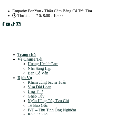
Empathy For You - Thấu Cảm Bằng Cả Trái Tim
Thứ 2 - Thứ 6: 8:00 - 19:00
Câu hỏi thường gặp
Chính sách bảo mật
Trang chủ
Về Chúng Tôi
Huang HealthCare
Nhà Sáng Lập
Ban Cố Vấn
Dịch Vụ
Khám cùng bác sĩ Tuấn
Visa Đài Loan
Ung Thư
Ghép Tủy
Ngân Hàng Tủy Tzu Chi
Tế Bào Gốc
IVF – Thụ Tinh Ống Nghiệm
Bệnh lý khác