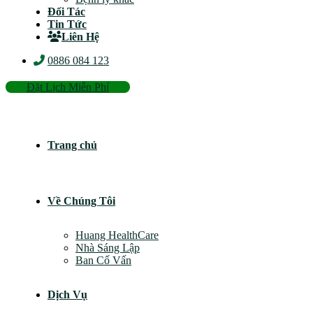
Đối Tác
Tin Tức
Liên Hệ
0886 084 123
Đặt Lịch Miễn Phí
Trang chủ
Về Chúng Tôi
Huang HealthCare
Nhà Sáng Lập
Ban Cố Vấn
Dịch Vụ