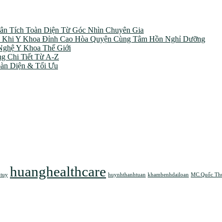
ân Tích Toàn Diện Từ Góc Nhìn Chuyên Gia
Á”: Khi Y Khoa Đỉnh Cao Hòa Quyện Cùng Tâm Hồn Nghỉ Dưỡng
Nghệ Y Khoa Thế Giới
g Chi Tiết Từ A-Z
oàn Diện & Tối Ưu
huanghealthcare
tuy
huynhthanhtuan
khambenhdailoan
MC.Quốc Th