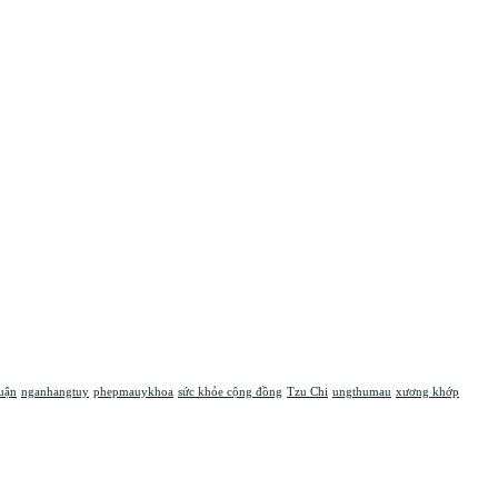
uận
nganhangtuy
phepmauykhoa
sức khỏe cộng đồng
Tzu Chi
ungthumau
xương khớp