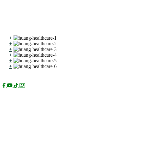
BỆNH LÝ KHÁC
HÌNH ẢNH
+
+
+
+
+
+
Kênh chính thức:
Sản phẩm của Huang Healthcare: