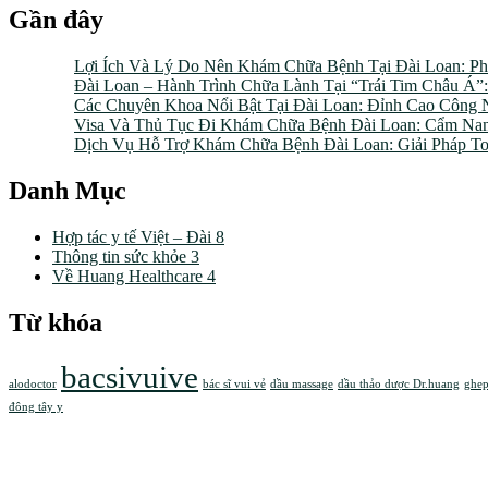
Gần đây
Lợi Ích Và Lý Do Nên Khám Chữa Bệnh Tại Đài Loan: Ph
Đài Loan – Hành Trình Chữa Lành Tại “Trái Tim Châu 
Các Chuyên Khoa Nổi Bật Tại Đài Loan: Đỉnh Cao Công 
Visa Và Thủ Tục Đi Khám Chữa Bệnh Đài Loan: Cẩm Nan
Dịch Vụ Hỗ Trợ Khám Chữa Bệnh Đài Loan: Giải Pháp T
Danh Mục
Hợp tác y tế Việt – Đài
8
Thông tin sức khỏe
3
Về Huang Healthcare
4
Từ khóa
bacsivuive
alodoctor
bác sĩ vui vẻ
dầu massage
dầu thảo dược Dr.huang
ghep
đông tây y