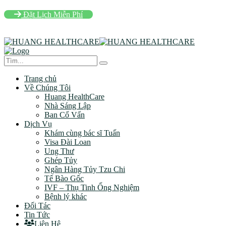
Đặt Lịch Miễn Phí
Trang chủ
Về Chúng Tôi
Huang HealthCare
Nhà Sáng Lập
Ban Cố Vấn
Dịch Vụ
Khám cùng bác sĩ Tuấn
Visa Đài Loan
Ung Thư
Ghép Tủy
Ngân Hàng Tủy Tzu Chi
Tế Bào Gốc
IVF – Thụ Tinh Ống Nghiệm
Bệnh lý khác
Đối Tác
Tin Tức
Liên Hệ