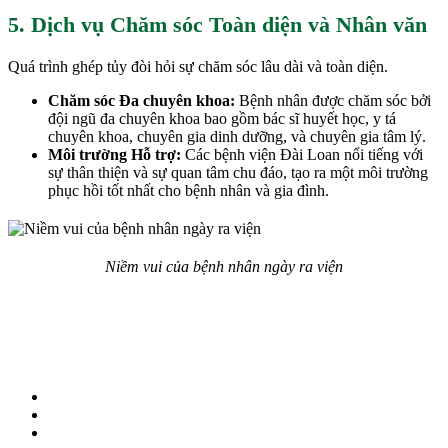
5. Dịch vụ Chăm sóc Toàn diện và Nhân văn
Quá trình ghép tủy đòi hỏi sự chăm sóc lâu dài và toàn diện.
Chăm sóc Đa chuyên khoa:
Bệnh nhân được chăm sóc bởi
đội ngũ đa chuyên khoa bao gồm bác sĩ huyết học, y tá
chuyên khoa, chuyên gia dinh dưỡng, và chuyên gia tâm lý.
Môi trường Hỗ trợ:
Các bệnh viện Đài Loan nổi tiếng với
sự thân thiện và sự quan tâm chu đáo, tạo ra một môi trường
phục hồi tốt nhất cho bệnh nhân và gia đình.
Niềm vui của bệnh nhân ngày ra viện
73 Phạm Hữu Chí, Phường Chợ Lớn, TP.HCM
support@huanghealthcare.com
0886.084.123