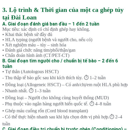
3. Lộ trình & Thời gian của một ca ghép tủy
tại Đài Loan
A. Giai đoạn đánh giá ban đầu – 1 đến 2 tuần
Mục tiêu: xác định có chỉ định ghép hay không.
• Khai thác bệnh sử đầy đủ
• HLA typing (người bệnh và người cho, nếu có)
• Xét nghiệm máu – tủy – sinh hóa
• Đánh giá chức năng tim/phổi/thận/gan
• Chẩn đoán hình ảnh (CT/PET-CT)
B. Giai đoạn tìm người cho / chuẩn bị tế bào – 2 đến 6
tuần
• Tự thân (Autologous HSCT)
- Thu thập tế bào gốc sau khi kích thích tủy. ⏱ 1–2 tuần
• Đồng loại (Allogeneic HSCT) – Có anh/chị/em ruột HLA phù hợp
- Nhanh nhất. ⏱ 1–3 tuần
• Đồng loại – Người cho không cùng huyết thống (MUD)
- Phụ thuộc vào ngân hàng người hiến quốc tế. ⏱ 4–8 tuần
• Ghép máu cuống rốn (Cord blood transplant)
- Có thể thực hiện nhanh sau khi lựa chọn đơn vị phù hợp.⏱ 2–4
tuần
C. Giai đoạn điều trị chuẩn bị trước ghép (Conditioning) –