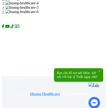
+
+
+
Kênh chính thức:
Sản phẩm của Huang Healthcare:
Dầu thảo dược Dr Huang
×
Bạn cần hỗ trợ sức khỏe, kết
nối với bác sĩ Tuấn ngay nhé!
© 2025
Huang Healthcare
.
All rights reserved.