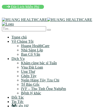
Đặt Lịch Miễn Phí
Trang chủ
Về Chúng Tôi
Huang HealthCare
Nhà Sáng Lập
Ban Cố Vấn
Dịch Vụ
Khám cùng bác sĩ Tuấn
Visa Đài Loan
Ung Thư
Ghép Tủy
Ngân Hàng Tủy Tzu Chi
Tế Bào Gốc
IVF – Thụ Tinh Ống Nghiệm
Bệnh lý khác
Đối Tác
Tin Tức
Liên Hệ