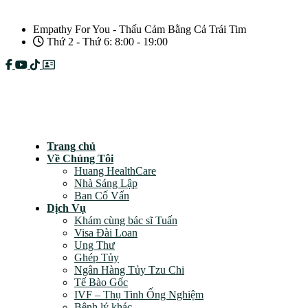
Empathy For You - Thấu Cảm Bằng Cả Trái Tim
Thứ 2 - Thứ 6: 8:00 - 19:00
Câu hỏi thường gặp
Chính sách bảo mật
Trang chủ
Về Chúng Tôi
Huang HealthCare
Nhà Sáng Lập
Ban Cố Vấn
Dịch Vụ
Khám cùng bác sĩ Tuấn
Visa Đài Loan
Ung Thư
Ghép Tủy
Ngân Hàng Tủy Tzu Chi
Tế Bào Gốc
IVF – Thụ Tinh Ống Nghiệm
Bệnh lý khác