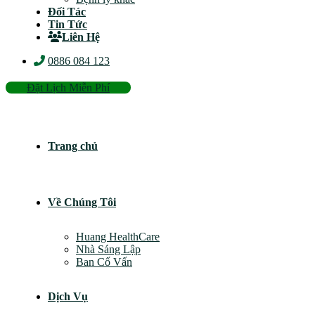
Đối Tác
Tin Tức
Liên Hệ
0886 084 123
Đặt Lịch Miễn Phí
Trang chủ
Về Chúng Tôi
Huang HealthCare
Nhà Sáng Lập
Ban Cố Vấn
Dịch Vụ