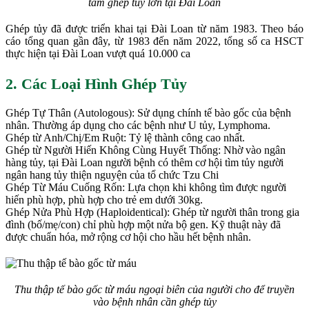
tâm ghép tủy lớn tại Đài Loan
Ghép tủy đã được triển khai tại Đài Loan từ năm 1983. Theo báo
cáo tổng quan gần đây, từ 1983 đến năm 2022, tổng số ca HSCT
thực hiện tại Đài Loan vượt quá 10.000 ca
2. Các Loại Hình Ghép Tủy
Ghép Tự Thân (Autologous): Sử dụng chính tế bào gốc của bệnh
nhân. Thường áp dụng cho các bệnh như U tủy, Lymphoma.
Ghép từ Anh/Chị/Em Ruột: Tỷ lệ thành công cao nhất.
Ghép từ Người Hiến Không Cùng Huyết Thống: Nhờ vào ngân
hàng tủy, tại Đài Loan người bệnh có thêm cơ hội tìm tủy người
ngân hang tủy thiện nguyện của tổ chức Tzu Chi
Ghép Từ Máu Cuống Rốn: Lựa chọn khi không tìm được người
hiến phù hợp, phù hợp cho trẻ em dưới 30kg.
Ghép Nửa Phù Hợp (Haploidentical): Ghép từ người thân trong gia
đình (bố/mẹ/con) chỉ phù hợp một nửa bộ gen. Kỹ thuật này đã
được chuẩn hóa, mở rộng cơ hội cho hầu hết bệnh nhân.
Thu thập tế bào gốc từ máu ngoại biên của người cho để truyền
vào bệnh nhân cần ghép tủy