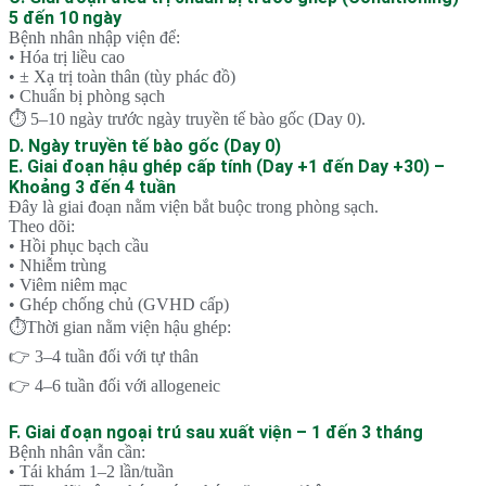
5 đến 10 ngày
Bệnh nhân nhập viện để:
• Hóa trị liều cao
• ± Xạ trị toàn thân (tùy phác đồ)
• Chuẩn bị phòng sạch
⏱ 5–10 ngày trước ngày truyền tế bào gốc (Day 0).
D. Ngày truyền tế bào gốc (Day 0)
E. Giai đoạn hậu ghép cấp tính (Day +1 đến Day +30) –
Khoảng 3 đến 4 tuần
Đây là giai đoạn nằm viện bắt buộc trong phòng sạch.
Theo dõi:
• Hồi phục bạch cầu
• Nhiễm trùng
• Viêm niêm mạc
• Ghép chống chủ (GVHD cấp)
⏱Thời gian nằm viện hậu ghép:
👉 3–4 tuần đối với tự thân
👉 4–6 tuần đối với allogeneic
F. Giai đoạn ngoại trú sau xuất viện – 1 đến 3 tháng
Bệnh nhân vẫn cần:
• Tái khám 1–2 lần/tuần