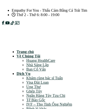
Empathy For You - Thấu Cảm Bằng Cả Trái Tim
Thứ 2 - Thứ 6: 8:00 - 19:00
Câu hỏi thường gặp
Chính sách bảo mật
Trang chủ
Về Chúng Tôi
Huang HealthCare
Nhà Sáng Lập
Ban Cố Vấn
Dịch Vụ
Khám cùng bác sĩ Tuấn
Visa Đài Loan
Ung Thư
Ghép Tủy
Ngân Hàng Tủy Tzu Chi
Tế Bào Gốc
IVF – Thụ Tinh Ống Nghiệm
Bệnh lý khác