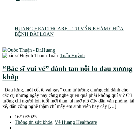
dầu massage
HUANG HEALTHCARE – TƯ VẤN KHÁM CHỮA
BỆNH ĐÀI LOAN
Tag: dầu massage
Tuấn Huỳnh
“Bác sĩ vui vẻ” đánh tan nỗi lo đau xương
khớp
“Đau lưng, mỏi cổ, tê vai gáy” cụm từ tưởng chừng chỉ dành cho
các cụ nhưng ngày nay càng nghe quen quá phải không quí vị? Cứ
tưởng chỉ người lớn tuổi mới than, ai ngờ giờ đây dân văn phòng, tài
xế, dân công nghệ thậm chí mấy em sinh viên hay cày […]
16/10/2025
Thông tin sức khỏe
,
Về Huang Healthcare