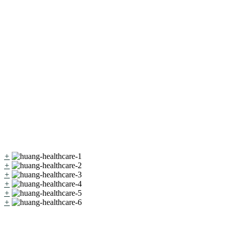
VISA ĐÀI LOAN
UNG THƯ
GHÉP TỦY
NGÂN HÀNG TỦY TZU CHI
TẾ BÀO GỐC
IVF - THỤ TINH ỐNG NGHIỆM
BỆNH LÝ KHÁC
HÌNH ẢNH
+
+
+
+
+
+
Kênh chính thức: