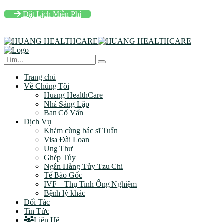
Đặt Lịch Miễn Phí
Trang chủ
Về Chúng Tôi
Huang HealthCare
Nhà Sáng Lập
Ban Cố Vấn
Dịch Vụ
Khám cùng bác sĩ Tuấn
Visa Đài Loan
Ung Thư
Ghép Tủy
Ngân Hàng Tủy Tzu Chi
Tế Bào Gốc
IVF – Thụ Tinh Ống Nghiệm
Bệnh lý khác
Đối Tác
Tin Tức
Liên Hệ