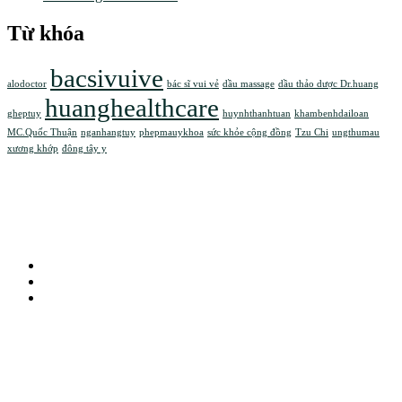
Từ khóa
bacsivuive
alodoctor
bác sĩ vui vẻ
dầu massage
dầu thảo dược Dr.huang
huanghealthcare
gheptuy
huynhthanhtuan
khambenhdailoan
MC.Quốc Thuận
nganhangtuy
phepmauykhoa
sức khỏe cộng đồng
Tzu Chi
ungthumau
xương khớp
đông tây y
73 Phạm Hữu Chí, Phường Chợ Lớn, TP.HCM
support@huanghealthcare.com
0886.084.123
DỊCH VỤ
KHÁM CÙNG BS.TUẤN