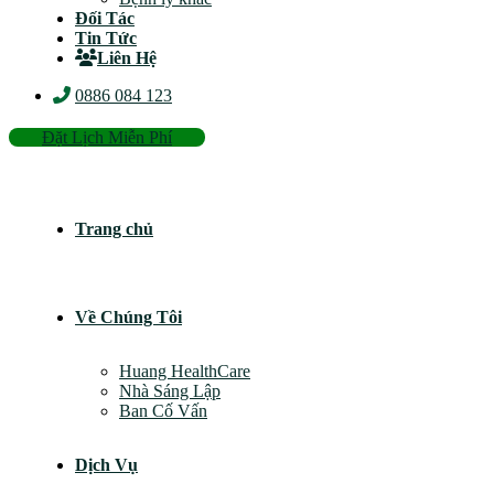
Đối Tác
Tin Tức
Liên Hệ
0886 084 123
Đặt Lịch Miễn Phí
Trang chủ
Về Chúng Tôi
Huang HealthCare
Nhà Sáng Lập
Ban Cố Vấn
Dịch Vụ