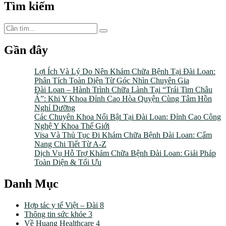
Tìm kiếm
Gần đây
Lợi Ích Và Lý Do Nên Khám Chữa Bệnh Tại Đài Loan:
Phân Tích Toàn Diện Từ Góc Nhìn Chuyên Gia
Đài Loan – Hành Trình Chữa Lành Tại “Trái Tim Châu
Á”: Khi Y Khoa Đỉnh Cao Hòa Quyện Cùng Tâm Hồn
Nghỉ Dưỡng
Các Chuyên Khoa Nổi Bật Tại Đài Loan: Đỉnh Cao Công
Nghệ Y Khoa Thế Giới
Visa Và Thủ Tục Đi Khám Chữa Bệnh Đài Loan: Cẩm
Nang Chi Tiết Từ A-Z
Dịch Vụ Hỗ Trợ Khám Chữa Bệnh Đài Loan: Giải Pháp
Toàn Diện & Tối Ưu
Danh Mục
Hợp tác y tế Việt – Đài
8
Thông tin sức khỏe
3
Về Huang Healthcare
4