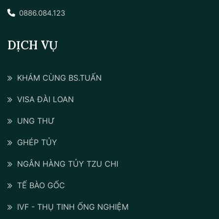
0886.084.123
DỊCH VỤ
KHÁM CÙNG BS.TUẤN
VISA ĐÀI LOAN
UNG THƯ
GHÉP TỦY
NGÂN HÀNG TỦY TZU CHI
TẾ BÀO GỐC
IVF - THỤ TINH ỐNG NGHIỆM