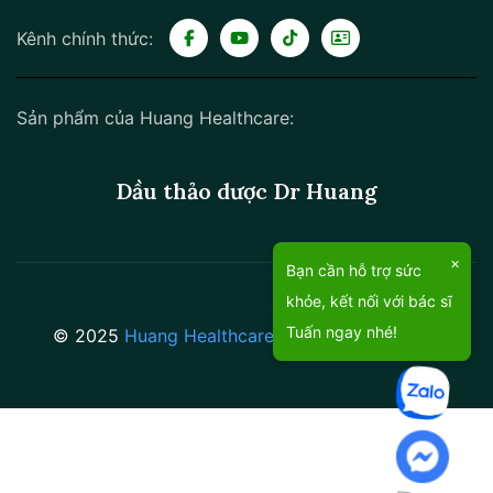
Kênh chính thức:
Sản phẩm của Huang Healthcare:
Dầu thảo dược Dr Huang
×
Bạn cần hỗ trợ sức
khỏe, kết nối với bác sĩ
Tuấn ngay nhé!
© 2025
Huang Healthcare
.
All rights reserved.