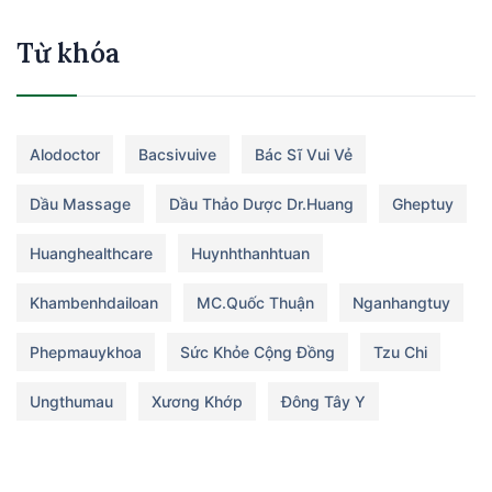
Từ khóa
Alodoctor
Bacsivuive
Bác Sĩ Vui Vẻ
Dầu Massage
Dầu Thảo Dược Dr.huang
Gheptuy
Huanghealthcare
Huynhthanhtuan
Khambenhdailoan
MC.Quốc Thuận
Nganhangtuy
Phepmauykhoa
Sức Khỏe Cộng Đồng
Tzu Chi
Ungthumau
Xương Khớp
Đông Tây Y