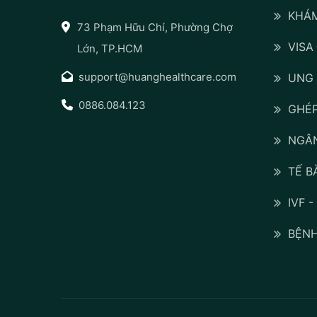
KHÁM
73 Phạm Hữu Chí, Phường Chợ
VISA
Lớn, TP.HCM
support@huanghealthcare.com
UNG
0886.084.123
GHÉP
NGÂN
TẾ B
IVF 
BỆNH