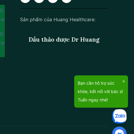
Sản phẩm của Huang Healthcare:
Dầu thảo dược Dr Huang
×
Bạn cần hỗ trợ sức
khỏe, kết nối với bác sĩ
Tuấn ngay nhé!