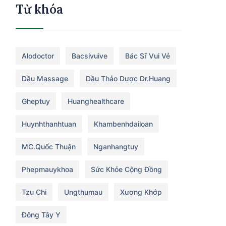
Từ khóa
Alodoctor
Bacsivuive
Bác Sĩ Vui Vẻ
Dầu Massage
Dầu Thảo Dược Dr.huang
Gheptuy
Huanghealthcare
Huynhthanhtuan
Khambenhdailoan
MC.Quốc Thuận
Nganhangtuy
Phepmauykhoa
Sức Khỏe Cộng Đồng
Tzu Chi
Ungthumau
Xương Khớp
Đông Tây Y