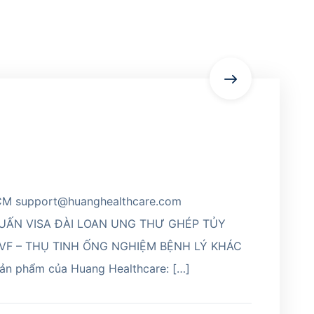
CM support@huanghealthcare.com
TUẤN VISA ĐÀI LOAN UNG THƯ GHÉP TỦY
VF – THỤ TINH ỐNG NGHIỆM BỆNH LÝ KHÁC
ản phẩm của Huang Healthcare: […]