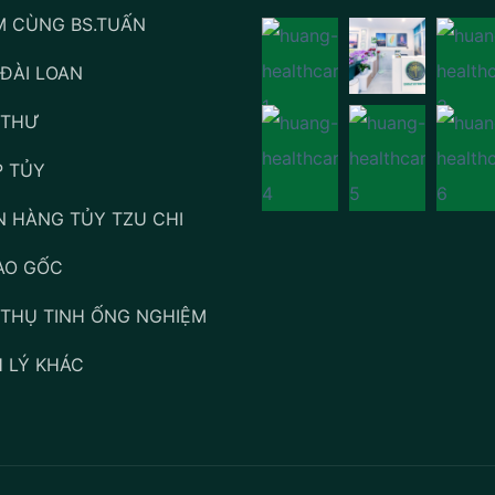
 CÙNG BS.TUẤN
 ĐÀI LOAN
 THƯ
 TỦY
 HÀNG TỦY TZU CHI
ÀO GỐC
- THỤ TINH ỐNG NGHIỆM
 LÝ KHÁC