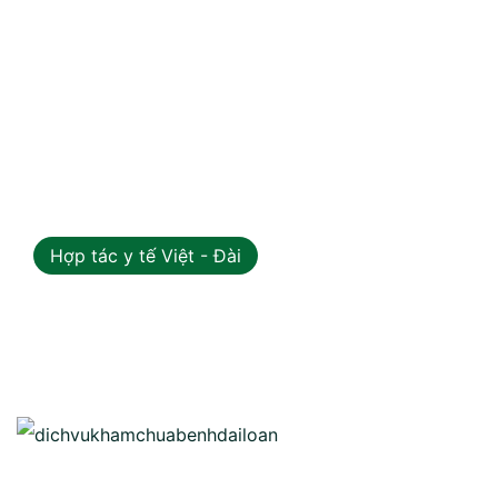
Hợp tác y tế Việt - Đài
04
Th7 2026
Dịch Vụ Hỗ Trợ Khám Chữa Bệnh
Đài Loan: Giải Pháp Toàn Diện &
Tối Ưu