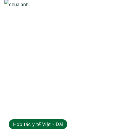
Hợp tác y tế Việt - Đài
06
Th7 2026