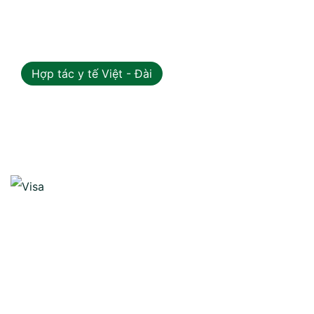
Hợp tác y tế Việt - Đài
05
Th7 2026
Visa Và Thủ Tục Đi Khám Chữa
Bệnh Đài Loan: Cẩm Nang Chi
Tiết Từ A-Z