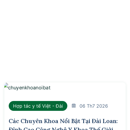
Hợp tác y tế Việt - Đài
06
Th7 2026
Các Chuyên Khoa Nổi Bật Tại Đài Loan:
Đỉnh Cao Công Nghệ Y Khoa Thế Giới