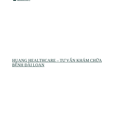
Product Carousel
HUANG HEALTHCARE – TƯ VẤN KHÁM CHỮA
BỆNH ĐÀI LOAN
Product Carousel