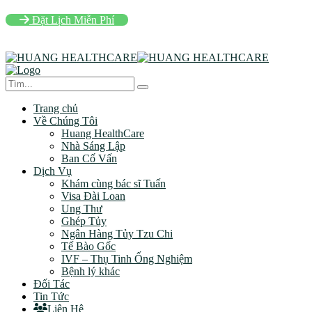
Đặt Lịch Miễn Phí
Trang chủ
Về Chúng Tôi
Huang HealthCare
Nhà Sáng Lập
Ban Cố Vấn
Dịch Vụ
Khám cùng bác sĩ Tuấn
Visa Đài Loan
Ung Thư
Ghép Tủy
Ngân Hàng Tủy Tzu Chi
Tế Bào Gốc
IVF – Thụ Tinh Ống Nghiệm
Bệnh lý khác
Đối Tác
Tin Tức
Liên Hệ