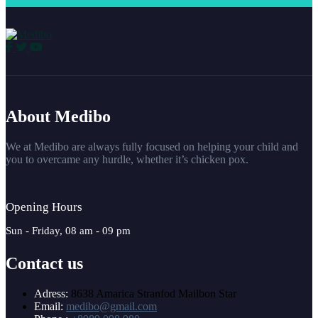
About Medibo
We at Medibo are always fully focused on helping your child and
you to overcame any hurdle, whether it’s chicken pox.
Opening Hours
Sun - Friday, 08 am - 09 pm
Contact us
Adress:
8638 Amarica Stranfod Mailbon Star
Email:
medibo@gmail.com