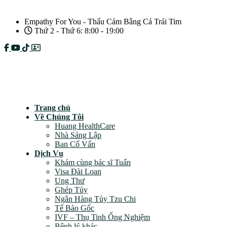
Empathy For You - Thấu Cảm Bằng Cả Trái Tim
Thứ 2 - Thứ 6: 8:00 - 19:00
Câu hỏi thường gặp
Chính sách bảo mật
Trang chủ
Về Chúng Tôi
Huang HealthCare
Nhà Sáng Lập
Ban Cố Vấn
Dịch Vụ
Khám cùng bác sĩ Tuấn
Visa Đài Loan
Ung Thư
Ghép Tủy
Ngân Hàng Tủy Tzu Chi
Tế Bào Gốc
IVF – Thụ Tinh Ống Nghiệm
Bệnh lý khác