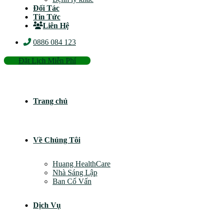
Đối Tác
Tin Tức
Liên Hệ
0886 084 123
Đặt Lịch Miễn Phí
Trang chủ
Về Chúng Tôi
Huang HealthCare
Nhà Sáng Lập
Ban Cố Vấn
Dịch Vụ