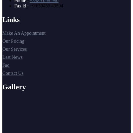
Phone :
+8989 098 980
Fax id :
+9 659459 49594
Links
Make An Appointment
Our Pricing
Our Services
Last News
Faq
Contact Us
Gallery