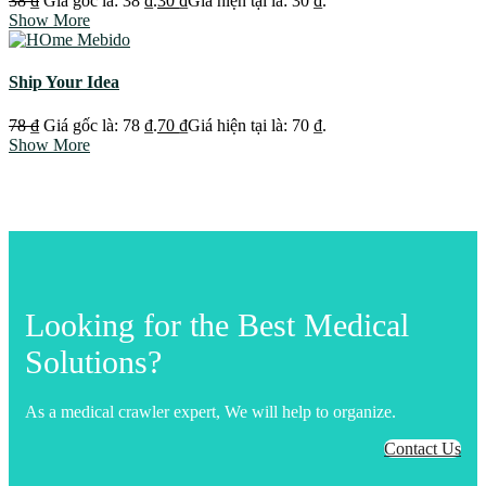
38
₫
Giá gốc là: 38 ₫.
30
₫
Giá hiện tại là: 30 ₫.
Show More
Ship Your Idea
78
₫
Giá gốc là: 78 ₫.
70
₫
Giá hiện tại là: 70 ₫.
Show More
Looking for the Best Medical
Solutions?
As a medical crawler expert, We will help to organize.
Contact Us