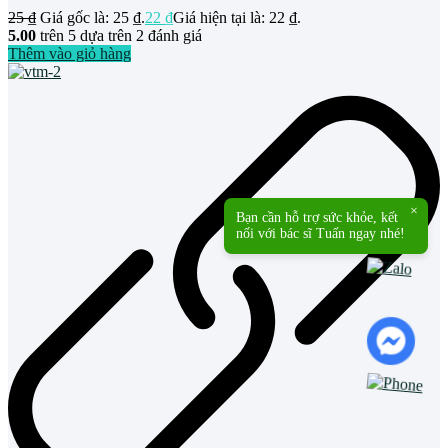
25
₫
Giá gốc là: 25 ₫.
22
₫
Giá hiện tại là: 22 ₫.
5.00
trên 5 dựa trên
2
đánh giá
Thêm vào giỏ hàng
×
Bạn cần hỗ trợ sức khỏe, kết
nối với bác sĩ Tuấn ngay nhé!