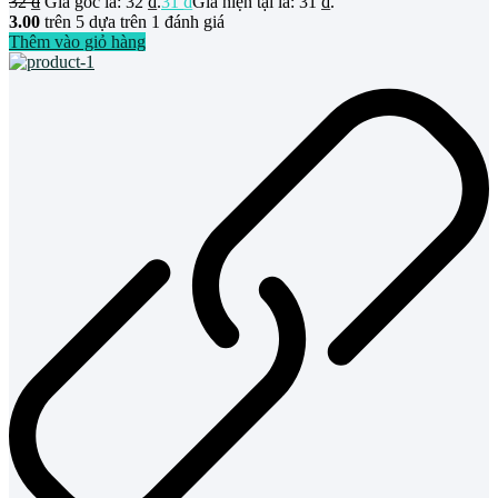
32
₫
Giá gốc là: 32 ₫.
31
₫
Giá hiện tại là: 31 ₫.
3.00
trên 5 dựa trên
1
đánh giá
Thêm vào giỏ hàng