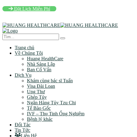
Đặt Lịch Miễn Phí
Trang chủ
Về Chúng Tôi
Huang HealthCare
Nhà Sáng Lập
Ban Cố Vấn
Dịch Vụ
Khám cùng bác sĩ Tuấn
Visa Đài Loan
Ung Thư
Ghép Tủy
Ngân Hàng Tủy Tzu Chi
Tế Bào Gốc
IVF – Thụ Tinh Ống Nghiệm
Bệnh lý khác
Đối Tác
Tin Tức
Liên Hệ