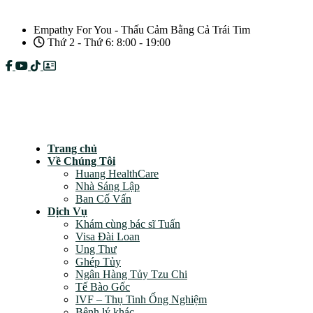
Empathy For You - Thấu Cảm Bằng Cả Trái Tim
Thứ 2 - Thứ 6: 8:00 - 19:00
Câu hỏi thường gặp
Chính sách bảo mật
Trang chủ
Về Chúng Tôi
Huang HealthCare
Nhà Sáng Lập
Ban Cố Vấn
Dịch Vụ
Khám cùng bác sĩ Tuấn
Visa Đài Loan
Ung Thư
Ghép Tủy
Ngân Hàng Tủy Tzu Chi
Tế Bào Gốc
IVF – Thụ Tinh Ống Nghiệm
Bệnh lý khác