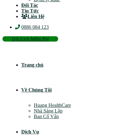
Đối Tác
Tin Tức
Liên Hệ
0886 084 123
Đặt Lịch Miễn Phí
Trang chủ
Về Chúng Tôi
Huang HealthCare
Nhà Sáng Lập
Ban Cố Vấn
Dịch Vụ