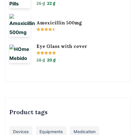
Được xếp
25
₫
22
₫
hạng
5.00
5
sao
Amoxicillin 500mg
Được xếp
hạng
4.50
5 sao
Eye Glass with cover
Được xếp
28
₫
20
₫
hạng
5.00
5
sao
Product tags
Devices
Equipments
Medication