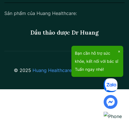
Sản phẩm của Huang Healthcare:
Dầu thảo dược Dr Huang
×
Bạn cần hỗ trợ sức
khỏe, kết nối với bác sĩ
Tuấn ngay nhé!
© 2025
Huang Healthcare
.
All rights reserved.