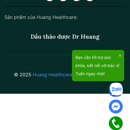
Sản phẩm của Huang Healthcare:
Dầu thảo dược Dr Huang
×
Bạn cần hỗ trợ sức
khỏe, kết nối với bác sĩ
Tuấn ngay nhé!
© 2025
Huang Healthcare
.
All rights reserved.