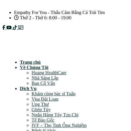
Empathy For You - Thấu Cảm Bằng Cả Trái Tim
Thứ 2 - Thứ 6: 8:00 - 19:00
Câu hỏi thường gặp
Chính sách bảo mật
Trang chủ
Về Chúng Tôi
Huang HealthCare
Nhà Sáng Lập
Ban Cố Vấn
Dịch Vụ
Khám cùng bác sĩ Tuấn
Visa Đài Loan
Ung Thư
Ghép Tủy
Ngân Hàng Tủy Tzu Chi
Tế Bào Gốc
IVF – Thụ Tinh Ống Nghiệm
Bệnh lý khác