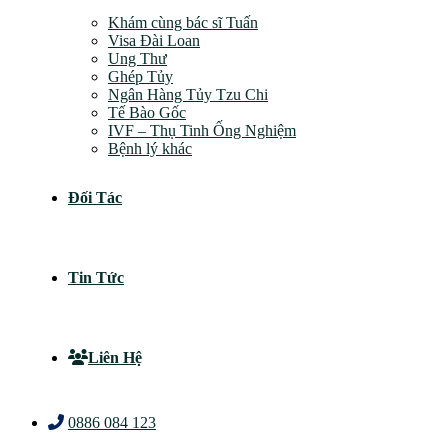
Khám cùng bác sĩ Tuấn
Visa Đài Loan
Ung Thư
Ghép Tủy
Ngân Hàng Tủy Tzu Chi
Tế Bào Gốc
IVF – Thụ Tinh Ống Nghiệm
Bệnh lý khác
Đối Tác
Tin Tức
Liên Hệ
0886 084 123