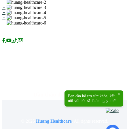
+
+
+
+
+
Kênh chính thức:
Sản phẩm của Huang Healthcare:
Dầu thảo dược Dr Huang
×
Bạn cần hỗ trợ sức khỏe, kết
nối với bác sĩ Tuấn ngay nhé!
© 2025
Huang Healthcare
.
All rights reserved.