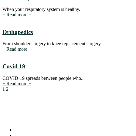
When your respiratory system is healthy.
+
Read more
+
Orthopedics
From shoulder surgery to knee replacement surgery
+
Read more
+
Covid 19
COVID-19 spreads between people who..
+
Read more
+
1
2
73 Phạm Hữu Chí, Phường Chợ Lớn, TP.HCM
support@huanghealthcare.com