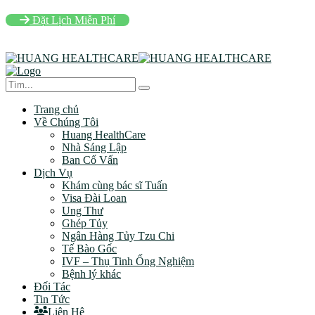
Đặt Lịch Miễn Phí
Trang chủ
Về Chúng Tôi
Huang HealthCare
Nhà Sáng Lập
Ban Cố Vấn
Dịch Vụ
Khám cùng bác sĩ Tuấn
Visa Đài Loan
Ung Thư
Ghép Tủy
Ngân Hàng Tủy Tzu Chi
Tế Bào Gốc
IVF – Thụ Tinh Ống Nghiệm
Bệnh lý khác
Đối Tác
Tin Tức
Liên Hệ