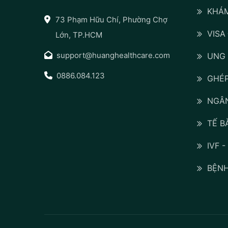
KHÁM
73 Phạm Hữu Chí, Phường Chợ
VISA
Lớn, TP.HCM
support@huanghealthcare.com
UNG
0886.084.123
GHÉP
NGÂN
TẾ B
IVF 
BỆNH