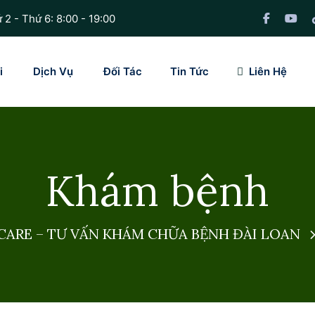
 2 - Thứ 6: 8:00 - 19:00
i
Dịch Vụ
Đối Tác
Tin Tức
Liên Hệ
Khám bệnh
ARE – TƯ VẤN KHÁM CHỮA BỆNH ĐÀI LOAN