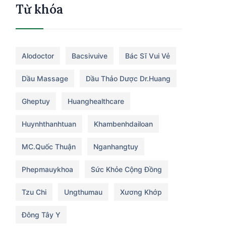
Từ khóa
Alodoctor
Bacsivuive
Bác Sĩ Vui Vẻ
Dầu Massage
Dầu Thảo Dược Dr.huang
Gheptuy
Huanghealthcare
Huynhthanhtuan
Khambenhdailoan
MC.Quốc Thuận
Nganhangtuy
Phepmauykhoa
Sức Khỏe Cộng Đồng
Tzu Chi
Ungthumau
Xương Khớp
Đông Tây Y