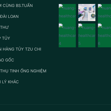
 CÙNG BS.TUẤN
 ĐÀI LOAN
 THƯ
 TỦY
 HÀNG TỦY TZU CHI
ÀO GỐC
- THỤ TINH ỐNG NGHIỆM
 LÝ KHÁC