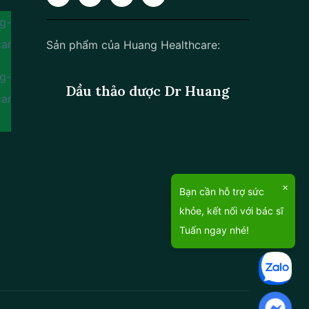
Sản phẩm của Huang Healthcare:
Dầu thảo dược Dr Huang
×
Bạn cần hỗ trợ sức
khỏe, kết nối với bác sĩ
Tuấn ngay nhé!