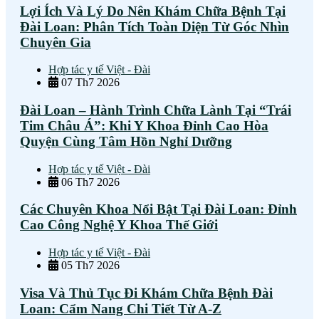
Lợi Ích Và Lý Do Nên Khám Chữa Bệnh Tại
Đài Loan: Phân Tích Toàn Diện Từ Góc Nhìn
Chuyên Gia
Hợp tác y tế Việt - Đài
07
Th7 2026
Đài Loan – Hành Trình Chữa Lành Tại “Trái
Tim Châu Á”: Khi Y Khoa Đỉnh Cao Hòa
Quyện Cùng Tâm Hồn Nghỉ Dưỡng
Hợp tác y tế Việt - Đài
06
Th7 2026
Các Chuyên Khoa Nổi Bật Tại Đài Loan: Đỉnh
Cao Công Nghệ Y Khoa Thế Giới
Hợp tác y tế Việt - Đài
05
Th7 2026
Visa Và Thủ Tục Đi Khám Chữa Bệnh Đài
Loan: Cẩm Nang Chi Tiết Từ A-Z